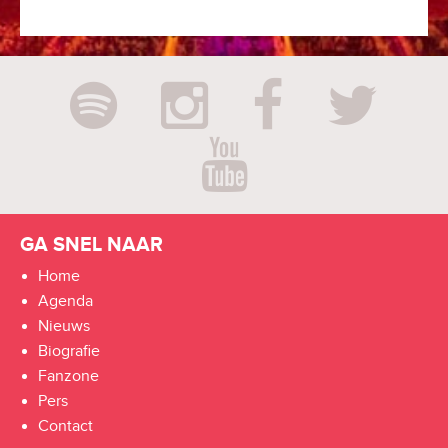
GA SNEL NAAR
Home
Agenda
Nieuws
Biografie
Fanzone
Pers
Contact