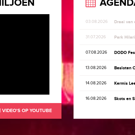
MILJOEN
AGEND
03.08.2026
Draai van 
31.07.2026
Park Hilar
07.08.2026
DODO Fest
13.08.2026
Besloten 
14.08.2026
Kermis Le
16.08.2026
Skots en 
E VIDEO'S OP YOUTUBE