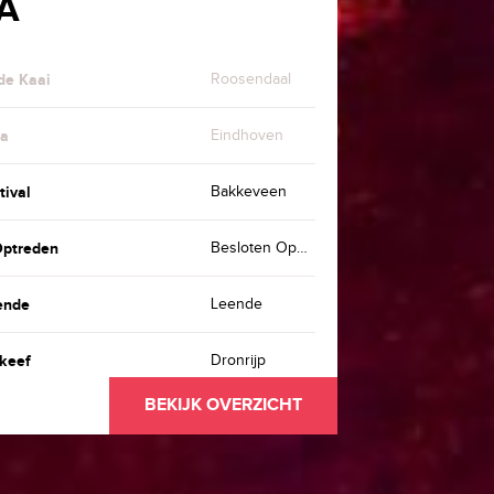
A
de Kaai
Roosendaal
ia
Eindhoven
ival
Bakkeveen
Optreden
Besloten Optreden
ende
Leende
Skeef
Dronrijp
BEKIJK OVERZICHT