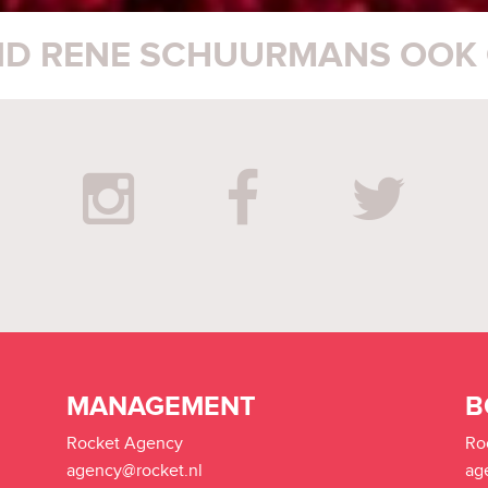
MANAGEMENT
B
Rocket Agency
Ro
agency@rocket.nl
ag