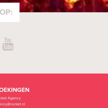
OEKINGEN
cket Agency
ency@rocket.nl