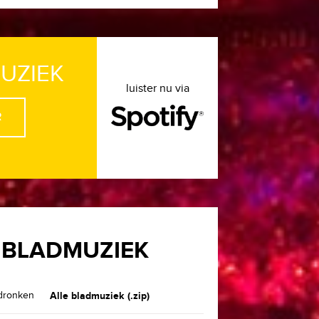
MUZIEK
luister nu via
R
 BLADMUZIEK
edronken
Alle bladmuziek (.zip)