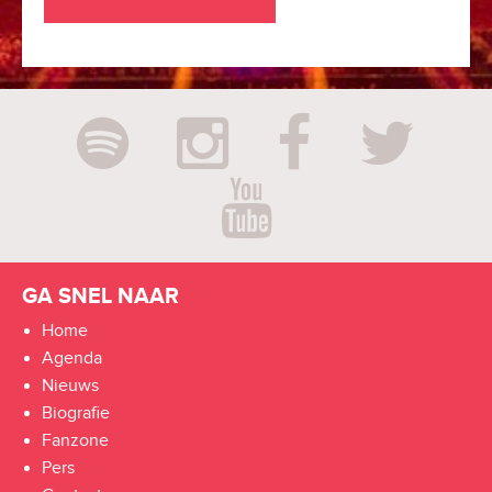
GA SNEL NAAR
Home
Agenda
Nieuws
Biografie
Fanzone
Pers