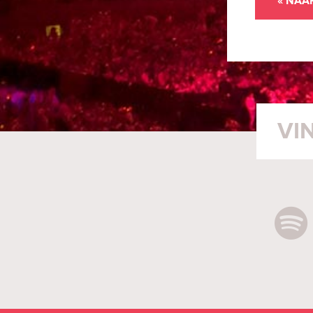
« NAA