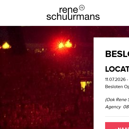
BESL
LOCAT
11.07.2026 
Besloten O
(Ook Rene 
Agency 088