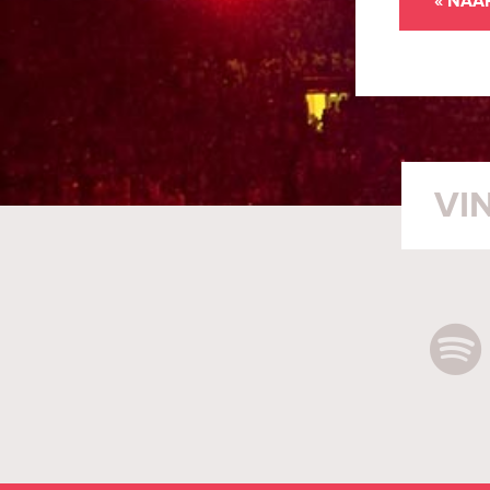
« NAA