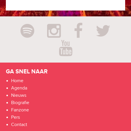
GA SNEL NAAR
Home
Agenda
Nieuws
Biografie
Fanzone
Pers
Contact