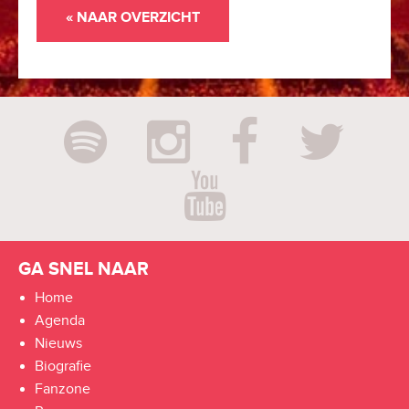
« NAAR OVERZICHT
GA SNEL NAAR
Home
Agenda
Nieuws
Biografie
Fanzone