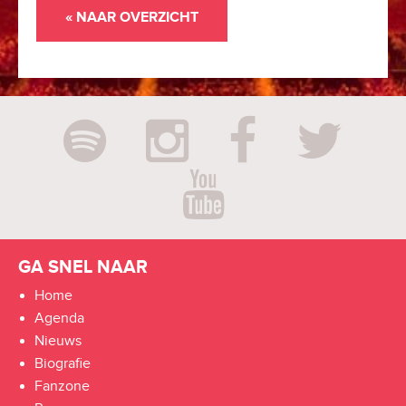
« NAAR OVERZICHT
GA SNEL NAAR
Home
Agenda
Nieuws
Biografie
Fanzone