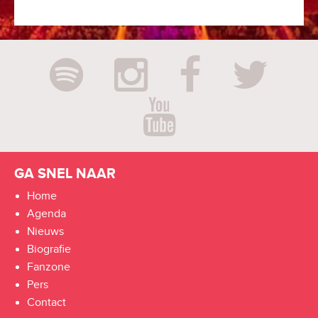
GA SNEL NAAR
Home
Agenda
Nieuws
Biografie
Fanzone
Pers
Contact