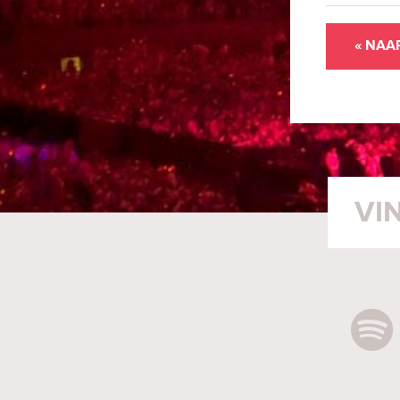
« NAA