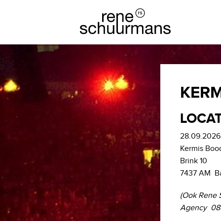
KERM
LOCAT
28.09.2026 
Kermis Boo
Brink 10
7437 AM B
(Ook Rene 
Agency 088