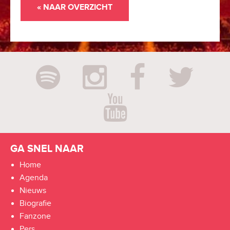
« NAAR OVERZICHT
GA SNEL NAAR
Home
Agenda
Nieuws
Biografie
Fanzone
Pers