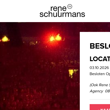
BESL
LOCAT
03.10.2026 
Besloten O
(Ook Rene 
Agency 088