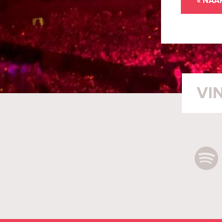
« NAA